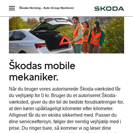
Škoda
Toggle
Škoda Herning - Auto Group Nordvest
navigation
Škodas mobile
mekaniker.
Når du bruger vores autoriserede Škoda-værksted får
du vejhjælp for 0 kr. Bruger du et autoriseret Škoda-
services
værksted, giver du din bil de bedste forudsætninger for,
at den kører upåklageligt kilometer efter kilometer.
Alligevel får du en ekstra sikkerhed med. Passer du
dine serviceeftersyn, følger der nemlig vejhjælp med i
værkstedet
prise. Du ringer bare, så kommer vi og løser dine