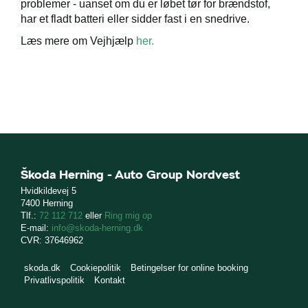
problemer - uanset om du er løbet tør for brændstof,
atch
har et fladt batteri eller sidder fast i en snedrive.
Læs mere om Vejhjælp
her.
ct
de
de
ementer
Škoda Herning - Auto Group Nordvest
Hvidkildevej 5
t
7400 Herning
Tlf.:
72 112 712
eller
Ring mig op
E-mail:
info@skoda-herning.dk
e 5+
CVR: 37646962
ugtbilsattest
skoda.dk
Cookiepolitik
Betingelser for online booking
Privatlivspolitik
Kontakt