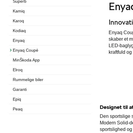
Superb
Enya
Kamiq
Innovat
Karoq
Kodiaq
Enyaq Coupé
skaber et 
Enyaq
LED-baglygt
Enyaq Coupé
kraftfuld o
MinŠkoda App
Elroq
Rummelige biler
Garanti
Epiq
Designet til 
Peaq
Den sportslige
Modern Solid-de
sportslighed og