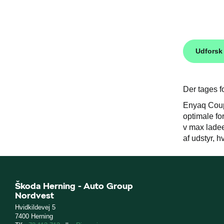
Udforsk
Der tages fo
Enyaq Coup
optimale fo
v max ladee
af udstyr, 
Škoda Herning - Auto Group
Nordvest
Hvidkildevej 5
7400 Herning