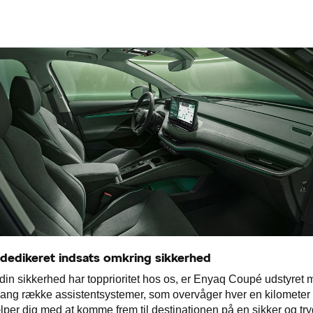
 dedikeret indsats omkring sikkerhed
din sikkerhed har topprioritet hos os, er Enyaq Coupé udstyret
lang række assistentsystemer, som overvåger hver en kilometer
lper dig med at komme frem til destinationen på en sikker og try