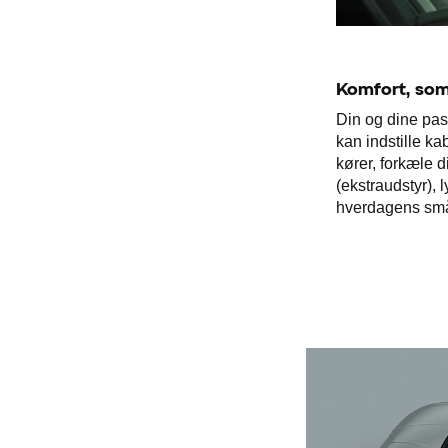
Komfort, som 
Din og dine pass
kan indstille k
kører, forkæle
(ekstraudstyr), 
hverdagens små