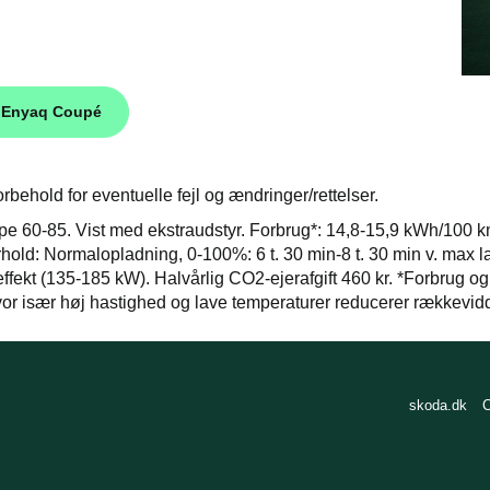
 Enyaq Coupé
rbehold for eventuelle fejl og ændringer/rettelser.
e 60-85. Vist med ekstraudstyr. Forbrug*: 14,8-15,9 kWh/100 
rhold: Normalopladning, 0-100%: 6 t. 30 min-8 t. 30 min v. max l
ffekt (135-185 kW). Halvårlig CO2-ejerafgift 460 kr. *Forbrug og r
hvor især høj hastighed og lave temperaturer reducerer rækkev
skoda.dk
C