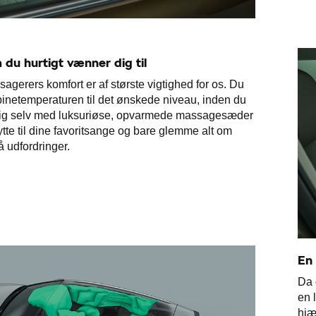
du hurtigt vænner dig til
agerers komfort er af største vigtighed for os. Du
abinetemperaturen til det ønskede niveau, inden du
 dig selv med luksuriøse, opvarmede massagesæder
lytte til dine favoritsange og bare glemme alt om
 udfordringer.
En
Da 
en 
hjæ