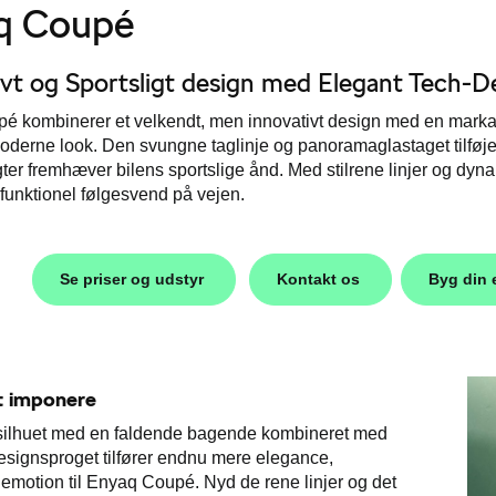
q Coupé
ivt og Sportsligt design med Elegant Tech-
 kombinerer et velkendt, men innovativt design med en markant 
moderne look. Den svungne taglinje og panoramaglastaget tilf
er fremhæver bilens sportslige ånd. Med stilrene linjer og dy
g funktionel følgesvend på vejen.
Se priser og udstyr
Kontakt os
Byg din
at imponere
 silhuet med en faldende bagende kombineret med
signsproget tilfører endnu mere elegance,
 emotion til Enyaq Coupé. Nyd de rene linjer og det