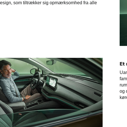
design, som tiltrækker sig opmærksomhed fra alle
Et
Uan
fam
rum
og 
kør