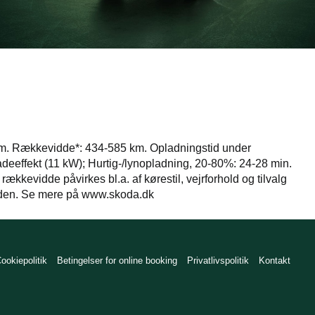
km. Rækkevidde*: 434-585 km. Opladningstid under
adeeffekt (11 kW); Hurtig-/lynopladning, 20-80%: 24-28 min.
ækkevidde påvirkes bl.a. af kørestil, vejrforhold og tilvalg
idden. Se mere på www.skoda.dk
ookiepolitik
Betingelser for online booking
Privatlivspolitik
Kontakt