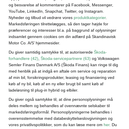
og besvarelse af kommentarer på Facebook, Messenger,
YouTube, LinkedIn, Snapchat, Twitter, og Instagram.
Nyheder og tilbud vil vedrøre vores
produktkategorier
.
Markedsføringen tilrettelægges, så den tager højde for
præferencer og interesser bl.a. på baggrund af oplysninger
indsamlet gennem cookies om din adfærd på Skandinavisk
Motor Co. A/S’ hjemmesider.
Du giver samtidig samtykke til, at autoriserede
Škoda-
forhandlere (42)
,
Škoda-servicepartnere (63)
og Volkswagen
Semler Finans Danmark A/S (Škoda Finans) kan ringe til dig
med henblik på at indgå en aftale om service og reparation
af min bil, forsikringsprodukter, leasing og finansiering ved
køb af ny bil, køb af en ny eller brugt bil samt køb af
ladeløsning til plug-in hybrid og elbiler.
Du giver også samtykke til, at dine personoplysninger må
deles mellem og behandles af ovennævnte selskaber til
markedsføringsformål. Personoplysningerne behandles i
overensstemmelse med databeskyttelseslovgivningen og
vores privatlivspolitikker, som du kan læse mere om
her
. Du