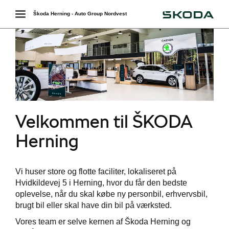
Škoda
Toggle
Škoda Herning - Auto Group Nordvest
navigation
Velkommen til ŠKODA
Herning
Vi huser store og flotte faciliter, lokaliseret på
Hvidkildevej 5
i Herning, hvor du får den bedste
oplevelse, når du skal købe ny personbil, erhvervsbil,
brugt bil eller skal have din bil på værksted.
Vores team er selve kernen af
Škoda Herning
og