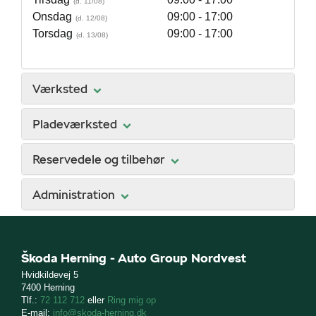
Onsdag
09:00 - 17:00
Torsdag
09:00 - 17:00
Værksted
Pladeværksted
Reservedele og tilbehør
Administration
Škoda Herning - Auto Group Nordvest
Hvidkildevej 5
7400 Herning
Tlf.:
72 112 712
eller
Ring mig op
E-mail:
info@skoda-herning.dk