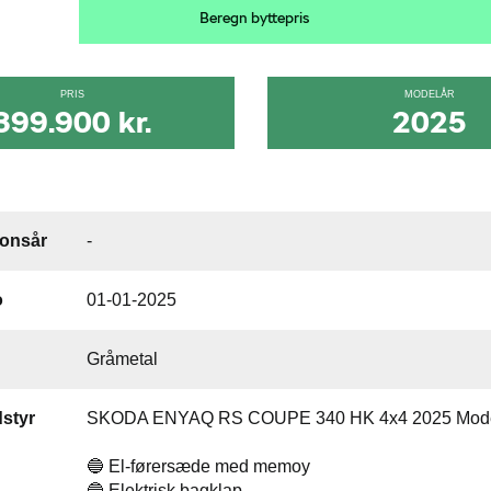
Beregn byttepris
PRIS
MODELÅR
399.900 kr.
2025
ionsår
-
o
01-01-2025
Gråmetal
styr
SKODA ENYAQ RS COUPE 340 HK 4x4 2025 Mod
🔵 El-førersæde med memoy
🔵 Elektrisk bagklap