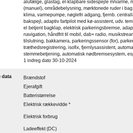
alufælge, glastag, el-klapbare sidespejle m/varme, ma
(manuel), områdebelysning, mørktonede ruder i bag, 
klima, varmepumpe, nøglefri adgang, fjernb. centrallås
bakspejl, adaptiv fartpilot med kø-assistent, udv. te
el betjent bagklap, elektrisk parkeringsbremse, adap
navigation, håndfrit til mobil, dab+ radio, musikstre
tilslutning, bakkamera, parkeringssensor (for), park
træthedsregistrering, isofix, fjernlysassistent, autom
stemmebetjening, automatisk nødbremsesystem, esp,
1 indreg dato 30-10-2024
 data
Brændstof
Ejerafgift
Batteristørrelse
Elektrisk rækkevidde *
Elektrisk forbrug
Ladeeffekt (DC)