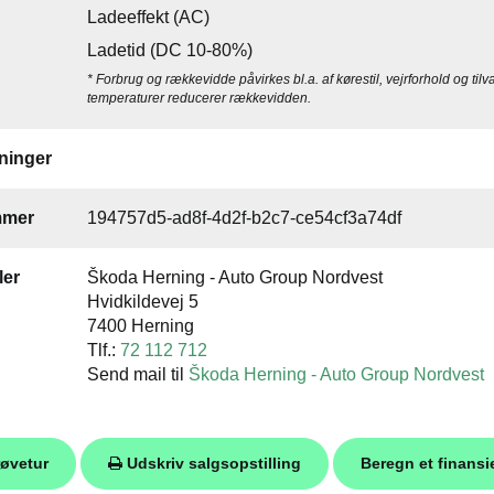
Ladeeffekt (AC)
Ladetid (DC 10-80%)
* Forbrug og rækkevidde påvirkes bl.a. af kørestil, vejrforhold og tilv
temperaturer reducerer rækkevidden.
inger
mmer
194757d5-ad8f-4d2f-b2c7-ce54cf3a74df
ler
Škoda Herning - Auto Group Nordvest
Hvidkildevej 5
7400 Herning
Tlf.:
72 112 712
Send mail til
Škoda Herning - Auto Group Nordvest
røvetur
Udskriv salgsopstilling
Beregn et finansi