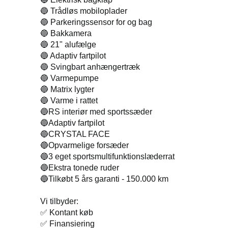
🔵 Trådløs mobiloplader
🔵 Parkeringssensor for og bag
🔵 Bakkamera
🔵 21" alufælge
🔵 Adaptiv fartpilot
🔵 Svingbart anhængertræk
🔵 Varmepumpe
🔵 Matrix lygter
🔵 Varme i rattet
🔵RS interiør med sportssæder
🔵Adaptiv fartpilot
🔵CRYSTAL FACE
🔵Opvarmelige forsæder
🔵3 eget sportsmultifunktionslæderrat
🔵Ekstra tonede ruder
🔵Tilkøbt 5 års garanti - 150.000 km
Vi tilbyder:
✅ Kontant køb
✅ Finansiering