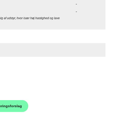
-
-
alg af udstyr, hvor især høj hastighed og lave
eringsforslag