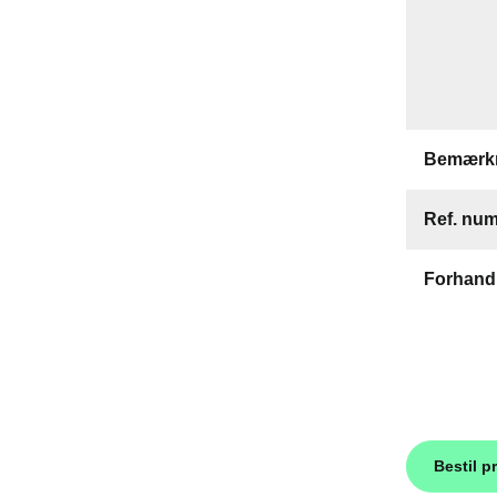
Bemærkn
Ref. nu
Forhand
Bestil p