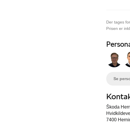
Der tages for
Prisen er ink
Person
Se pers
Kontak
Škoda Hern
Hvidkildeve
7400 Herni