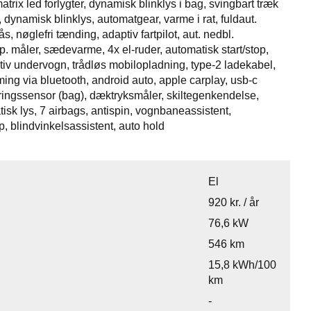
trix led forlygter, dynamisk blinklys i bag, svingbart træk
dynamisk blinklys, automatgear, varme i rat, fuldaut.
, nøglefri tænding, adaptiv fartpilot, aut. nedbl.
mp. måler, sædevarme, 4x el-ruder, automatisk start/stop,
tiv undervogn, trådløs mobilopladning, type-2 ladekabel,
aming via bluetooth, android auto, apple carplay, usb-c
eringssensor (bag), dæktryksmåler, skiltegenkendelse,
atisk lys, 7 airbags, antispin, vognbaneassistent,
 blindvinkelsassistent, auto hold
El
920 kr. / år
76,6 kW
546 km
15,8 kWh/100
km
-