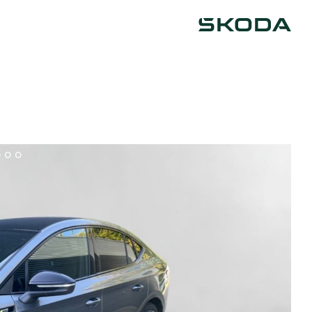
Škoda
0
11
12