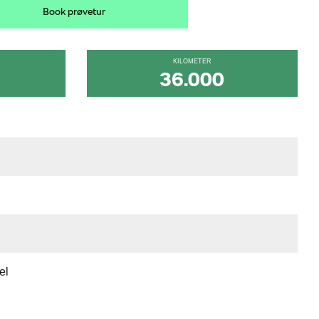
Book prøvetur
KILOMETER
36.000
el