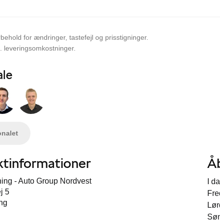
behold for ændringer, tastefejl og prisstigninger.
l. leveringsomkostninger.
ale
onalet
tinformationer
Å
ing - Auto Group Nordvest
I d
j 5
Fre
ng
Lør
Sø