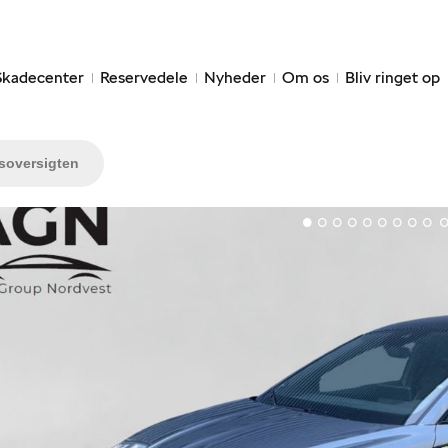
Skadecenter
Reservedele
Nyheder
Om os
Bliv ringet op
lsoversigten
1
2
3
4
5
6
7
8
9
1